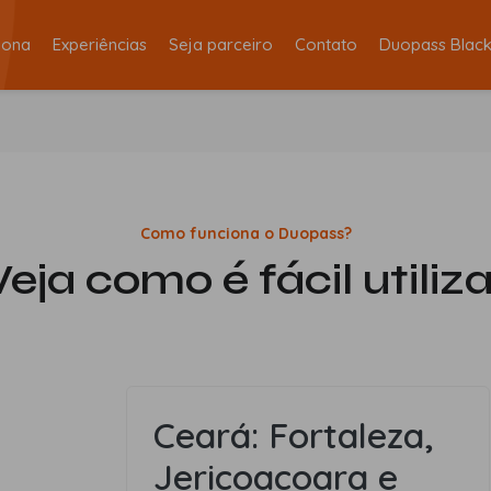
iona
Experiências
Seja parceiro
Contato
Duopass Blac
Como funciona o Duopass?
Veja como é fácil utiliza
Ceará: Fortaleza,
Jericoacoara e