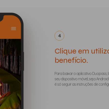
4
Clique em utiliz
benefício.
Para baixar o aplicativo Duopass, 
seu dispositivo móvel, seja Android 
é só seguir as instruções de conf