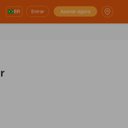
Entrar
Assinar agora
k
BR
r