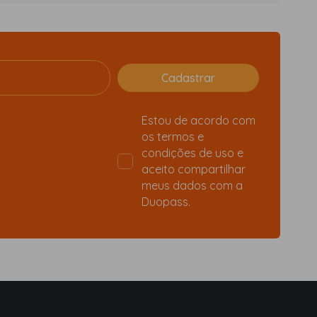
Estou de acordo com
os
termos e
condições de uso
e
aceito compartilhar
meus dados com a
Duopass.