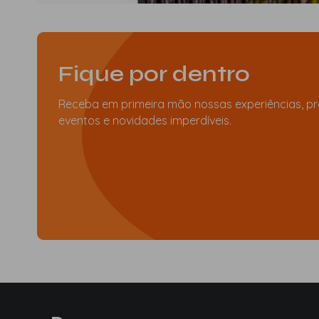
Fique por dentro
Receba em primeira mão nossas experiências, p
eventos e novidades imperdíveis.