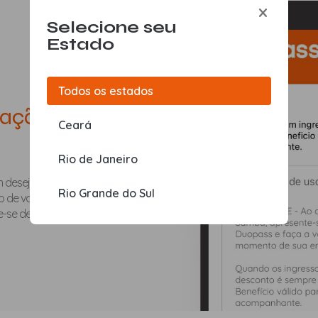
Selecione seu
Estado
Todos os estados
ização do
Ceará
Rio de Janeiro
m desejado e apresentá-lo no
Rio Grande do Sul
zo de validade e dias da semana
ue-se de ler atentamente antes de