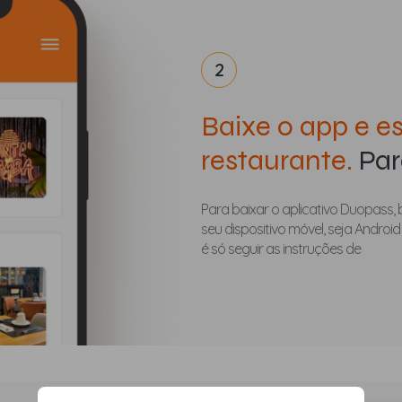
2
Baixe o app e e
restaurante.
Para
Para baixar o aplicativo Duopass, 
seu dispositivo móvel, seja Android 
é só seguir as instruções de