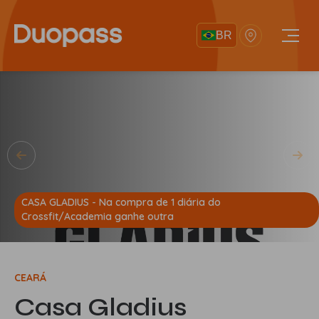
BR
CASA GLADIUS - Na compra de 1 diária do
Crossfit/Academia ganhe outra
CEARÁ
Casa Gladius