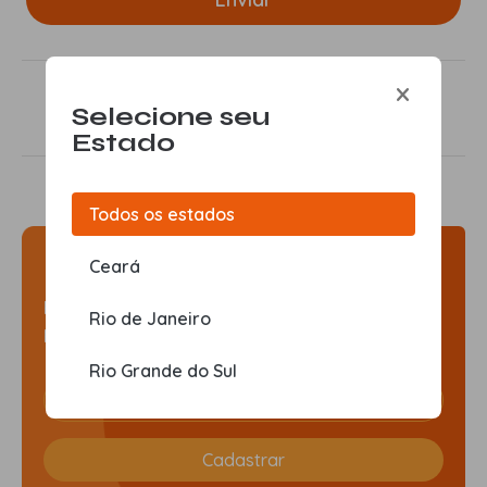
Instagram
Facebook
Selecione seu
Estado
Todos os estados
Fique por dentro
Ceará
Receba em primeira mão nossas experiências,
Rio de Janeiro
promoções, eventos e novidades imperdíveis.
Rio Grande do Sul