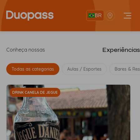
BR
Experiências
Conheça nossas
Todas as categorias
Aulas / Esportes
Bares & Res
DRINK CANELA DE JEGUE